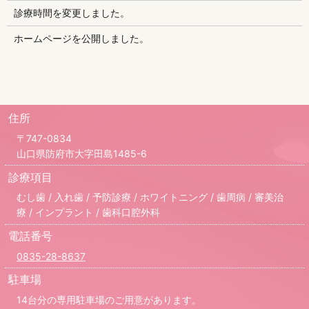
診療時間を変更しました。
ホームページを公開しました。
住所
〒747-0834
山口県防府市大字田島1485-6
診療項目
むし歯 / 入れ歯 / 予防診療 / ホワイトニング / 歯周病 / 審美治
療 / インプラント / 歯科口腔外科
電話番号
0835-28-8637
駐車場
14台分の専用駐車場のご用意があります。