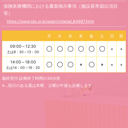
保険医療機関における書面掲示事項（施設基準届出項目
等）
https://www.jda.or.jp/search/detail_84987.html
月
火
水
木
金
土
日
祝
09:00～12:30
◯
◯
◯
◯
◯
◯
×
×
土は8：30～13：00
14:00～18:00
◯
◯
◯
※
◯
※
×
×
土は14：00～16：30
最終受付:診療終了時間の30分前
※…祝日のある週は木曜、土曜の午後も診療します