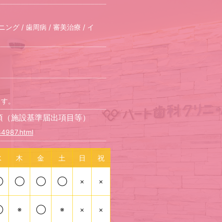
ニング / 歯周病 / 審美治療 / イ
ます。
項（施設基準届出項目等）
_84987.html
水
木
金
土
日
祝
◯
◯
◯
◯
×
×
◯
※
◯
※
×
×