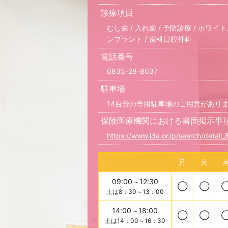
診療項目
むし歯 / 入れ歯 / 予防診療 / ホワイト
ンプラント / 歯科口腔外科
電話番号
0835-28-8637
駐車場
14台分の専用駐車場のご用意があり
保険医療機関における書面掲示事
https://www.jda.or.jp/search/detail
月
火
09:00～12:30
◯
◯
土は8：30～13：00
14:00～18:00
◯
◯
土は14：00～16：30